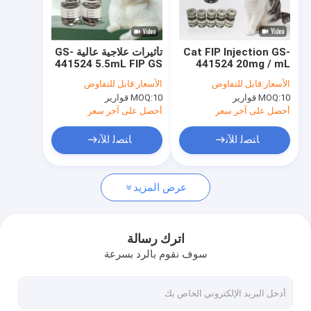
جولة في المعمل
مراقبة الجودة
Cat FIP ​​Injection GS-
تأثيرات علاجية عالية GS-
441524 5.5mL FIP GS
441524 20mg / mL
اتصل بنا
5.5mL CAS 1191237-
441524 للقطط FIPV
الأسعار:
قابل للتفاوض
الأسعار:
قابل للتفاوض
69-0
10 قوارير
MOQ:
10 قوارير
MOQ:
اطلب اقتباس
أحصل على آخر سعر
أحصل على آخر سعر
ﺎﺘﺼﻟ ﺍﻶﻧ
ﺎﺘﺼﻟ ﺍﻶﻧ
GS-441524
عرض المزيد
ثلاثي ببتيد النحاس 1
مينوكسيديل مسحوق
اترك رسالة
سوف نقوم بالرد بسرعة
مسحوق الفيناستيريد
مياه باك