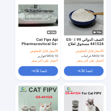
الصف الدوائي 99 ٪ GS-
Cat Fipv Api
441524 مسحوق لعلاج
Pharmaceutical Gs-
FIPV القطط
441524 حقن التهاب
الأسعار:
قابل للتفاوض
الأسعار:
قابل للتفاوض
الصفاق المعدي القطط
10 غرامات
MOQ:
10 قوارير
MOQ:
القطط
أحصل على آخر سعر
أحصل على آخر سعر
ﺎﺘﺼﻟ ﺍﻶﻧ
ﺎﺘﺼﻟ ﺍﻶﻧ
مسكن
منتجات
معلومات عنا