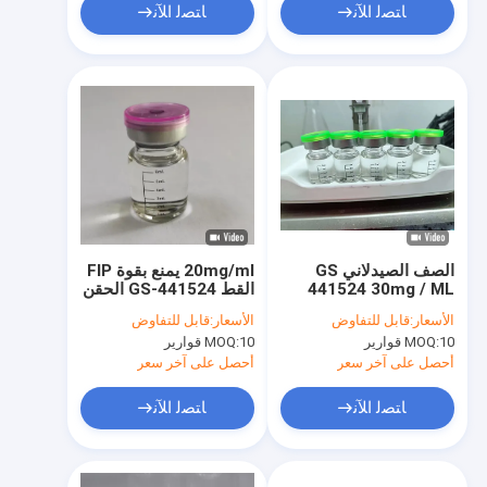
ﺎﺘﺼﻟ ﺍﻶﻧ
ﺎﺘﺼﻟ ﺍﻶﻧ
الصف الصيدلاني GS
20mg/ml يمنع بقوة FIP
441524 30mg / ML
القط GS-441524 الحقن
لعلاج FIP Cat
الأسعار:
قابل للتفاوض
الأسعار:
قابل للتفاوض
Treatment GS-441
10 قوارير
MOQ:
10 قوارير
MOQ:
Injection
أحصل على آخر سعر
أحصل على آخر سعر
ﺎﺘﺼﻟ ﺍﻶﻧ
ﺎﺘﺼﻟ ﺍﻶﻧ