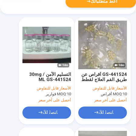
أعط متطلباتك
GS-441524 أقراص عن
التسليم الآمن 30mg /
طريق الفم العلاج لقطط
ML GS-441524
FIP 5KG
Injection لعلاج FIP Cat
الأسعار:
قابل للتفاوض
الأسعار:
قابل للتفاوض
10 أقراص
MOQ:
10 قوارير
MOQ:
أحصل على آخر سعر
أحصل على آخر سعر
ﺎﺘﺼﻟ ﺍﻶﻧ
ﺎﺘﺼﻟ ﺍﻶﻧ