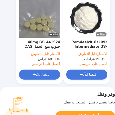
99٪ نقاء Remdesivir
40mg GS-441524
Intermediate GS-
حبوب منع الحمل CAS
441524 CAS
1191237-69-0 علاج
الأسعار:
قابل للتفاوض
الأسعار:
قابل للتفاوض
1191237-69-0 لـ Cat
للفي بي سي القط مع
10 غرامات
MOQ:
10 أقراص
MOQ:
FIP
تسليم سريع وآمن
بواسطة فيدكس
أحصل على آخر سعر
أحصل على آخر سعر
ﺎﺘﺼﻟ ﺍﻶﻧ
ﺎﺘﺼﻟ ﺍﻶﻧ
وفر وقتك
دعنا نتصل بأفضل المنتجات معك.