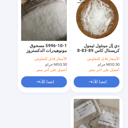
دي إل مينثول ثيمول
5996-10-1 مسحوق
كريستال كاس 89-83-8
مونوهيدرات الدكستروز
للمطهر
C6H14O7 المضافات
الأسعار:
قابل للتفاوض
الأسعار:
قابل للتفاوض
الغذائية الطبيعية
50 جرام
MOQ:
50 جرام
MOQ:
أحصل على آخر سعر
أحصل على آخر سعر
ﺎﺘﺼﻟ ﺍﻶﻧ
ﺎﺘﺼﻟ ﺍﻶﻧ
مسكن
منتجات
معلومات عنا