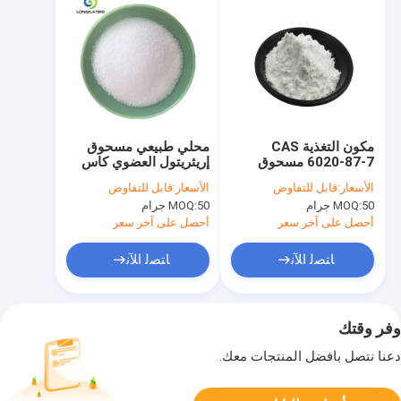
مكون التغذية CAS
محلي طبيعي مسحوق
6020-87-7 مسحوق
إريثريتول العضوي كاس
الكرياتين مونوهيدرات
149-32-6 99.95٪ عالي
الأسعار:
قابل للتفاوض
الأسعار:
قابل للتفاوض
99٪ نقاء
50 جرام
MOQ:
50 جرام
MOQ:
أحصل على آخر سعر
أحصل على آخر سعر
ﺎﺘﺼﻟ ﺍﻶﻧ
ﺎﺘﺼﻟ ﺍﻶﻧ
وفر وقتك
دعنا نتصل بأفضل المنتجات معك.