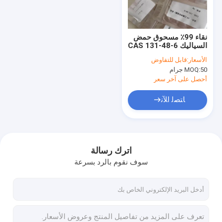
جولة في المعمل
مراقبة الجودة
نقاء 99٪ مسحوق حمض
السياليك CAS 131-48-6
اتصل بنا
المضافات الغذائية
الأسعار:
قابل للتفاوض
الطبيعية
50 جرام
MOQ:
اطلب اقتباس
أحصل على آخر سعر
ﺎﺘﺼﻟ ﺍﻶﻧ
GS-441524
ثلاثي ببتيد النحاس 1
اترك رسالة
سوف نقوم بالرد بسرعة
مينوكسيديل مسحوق
مسحوق الفيناستيريد
مياه باك