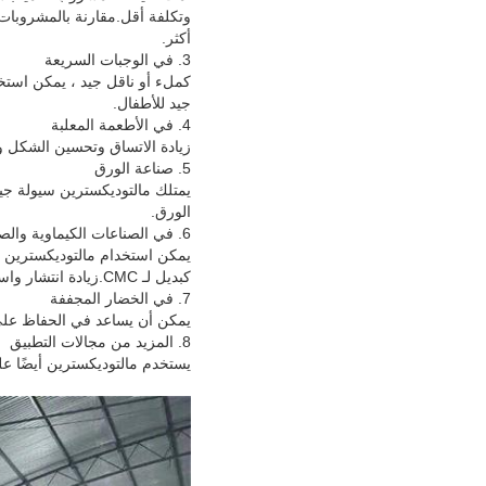
وتكلفة أقل.مقارنة بالمشروبات 
أكثر.
3. في الوجبات السريعة
كملء أو ناقل جيد ، يمكن استخ
جيد للأطفال.
4. في الأطعمة المعلبة
زيادة الاتساق وتحسين الشكل وال
5. صناعة الورق
يمتلك مالتوديكسترين سيولة ج
الورق.
6. في الصناعات الكيماوية والصيدلانية
يمكن استخدام مالتوديكسترين ف
كبديل لـ CMC.زيادة انتشار واستقرار المبيدات.إنها مادة سواغ وحشو جيدة في العملية الصيدلانية.
7. في الخضار المجففة
يمكن أن يساعد في الحفاظ على 
8. المزيد من مجالات التطبيق
يستخدم مالتوديكسترين أيضًا ع