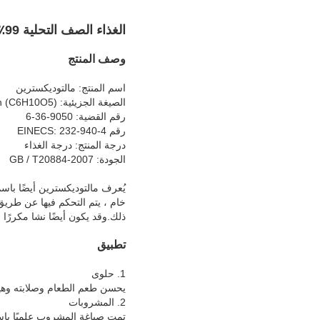
الغذاء الصف التحلية 99٪ مسحوق مالتوديكسترين CAS 9050-36-6
وصف المنتج
اسم المنتج: مالتوديكسترين
الصيغة الجزيئية: (C6H10O5) n
رقم القضية: 9050-36-6
رقم EINECS: 232-940-4
درجة المنتج: درجة الغذاء
الجودة: GB / T20884-2007
يُعرف مالتوديكسترين أيضًا باسم
خام ، يتم التحكم فيها عن طريق 
ذلك.وقد يكون أيضًا نشا مكررًا مث
تطبيق
1. حلوى
يحسن طعم الطعام وصلابته وهيكل
2. المشروبات
تمت صياغة المشروب علميًا باست