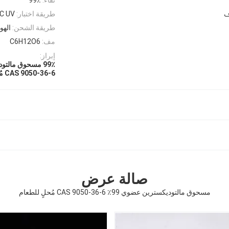
ف
طريقة اختبار:
C UV
طريقة الشحن:
الهواء (Ex ، TNT ، EMS
مف:
C6H12O6
إبراز:
99٪ مسحوق مالتوديكسترين عضوي
CAS 9050-36-6 مُحلي للطعام
صالة عرض
مسحوق مالتوديكسترين عضوي 99٪ CAS 9050-36-6 مُحلٍ للطعام