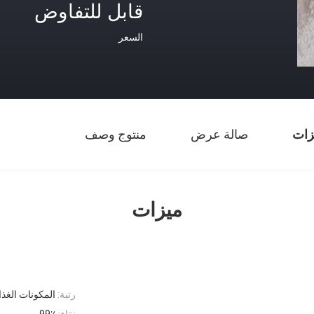
قابل للتفاوض
السعر
زات
صالة عرض
منتوج وصف
ميزات
رتبة:
المكونات الغذا
نقاء:
99٪