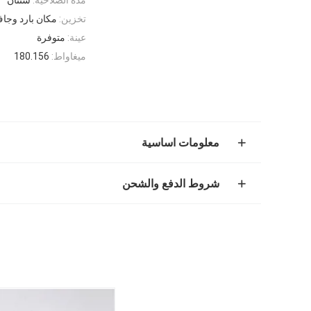
تخزين:
مكان بارد وجا
عينة:
متوفرة
ميغاواط:
180.156
معلومات اساسية
شروط الدفع والشحن