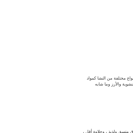
واع مختلفة من النشا كمواد
نشوية والأرز وما شابه
ق متسق ولذيذ ، وحلاوة أقل ،