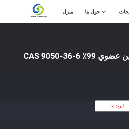
تجات
حول بنا
منزل
مسحوق مالتوديكسترين عضوي 99٪ CAS 9050-36-6
البريد بنا