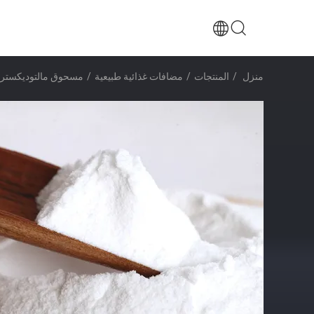
منزل
/
المنتجات
/
مضافات غذائية طبيعية
/
مسحوق مالتوديكسترين عضوي 99٪ 050-36-6