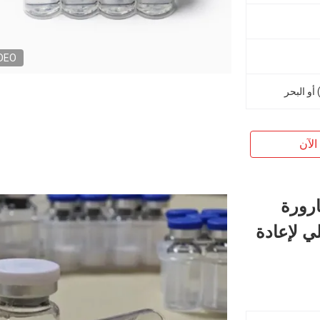
DEO
الآن
BAC Wate مل قارورة
حول بنزيلي لإعادة