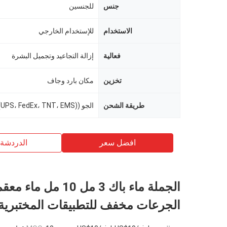
جنس
للجنسين
الاستخدام
للإستخدام الخارجي
فعالية
إزالة التجاعيد وتجميل البشرة
تخزين
مكان بارد وجاف
طريقة الشحن
الجو ((UPS، FedEx، TNT، EMS) أو البحر
افضل سعر
الدردشة 
الجملة ماء باك 3 مل 10 مل 
الجرعات مخفف للتطبيقات المختبرية