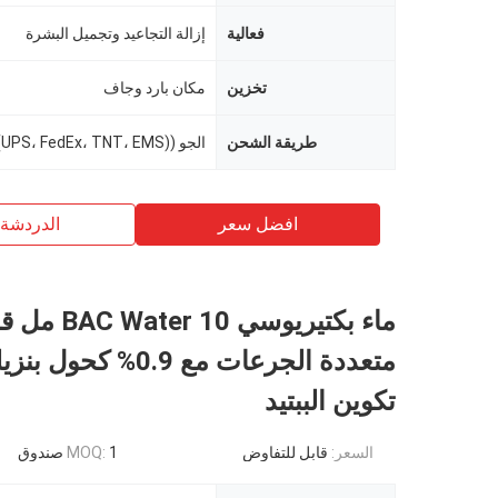
فعالية
إزالة التجاعيد وتجميل البشرة
تخزين
مكان بارد وجاف
طريقة الشحن
الجو ((UPS، FedEx، TNT، EMS) أو البحر
افضل سعر
الدردشة 
ماء بكتيريوسي r 10
متعددة الجرعات مع 0.9% ك
تكوين الببتيد
السعر:
قابل للتفاوض
1 صندوق
MOQ: