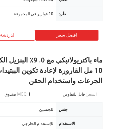
طَرد
10 قوارير في المجموعة
افضل سعر
الدردشة 
ماء باكتريولاتيكي مع 0. 9٪
10 مل القارورة لإعادة تكوين الببتيد
الجرعات واستخدام الحقن
السعر:
قابل للتفاوض
1 صندوق
MOQ:
جنس
للجنسين
الاستخدام
للإستخدام الخارجي