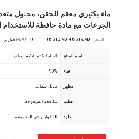
ماء بكتيري معقم للحقن، محلول متعد
الجرعات مع مادة حافظة للاستخدام ا
السعر:
US$10/vial-US$19/vial
10 قوارير
MOQ:
اسم المنتج
المياه البكتيرية / مياه باك
نقاء
99%
مظهر
سائل شفاف
طلب
مكافحة الشيخوخة
طَرد
10 قوارير في المجموعة