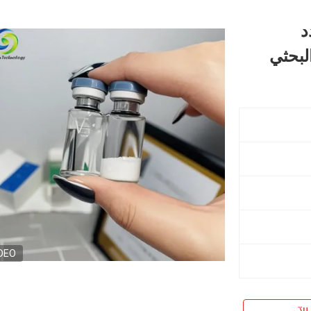
د
لبحثي
DEO