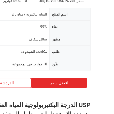
السعر:
US$10/vial-US$19/vial
10 قوارير
MOQ:
اسم المنتج
المياه البكتيرية / مياه باك
نقاء
99%
مظهر
سائل شفاف
طلب
مكافحة الشيخوخة
طَرد
10 قوارير في المجموعة
افضل سعر
الدردشة 
USP الدرجة البكتيريولوجية المياه الع