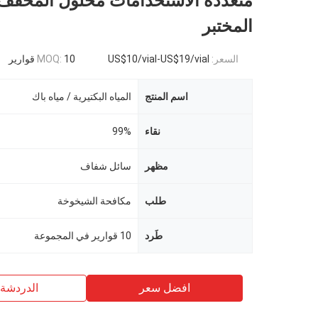
متعددة الاستخدامات محلول المخفف 
المختبر
السعر:
US$10/vial-US$19/vial
10 قوارير
MOQ:
اسم المنتج
المياه البكتيرية / مياه باك
نقاء
99%
مظهر
سائل شفاف
طلب
مكافحة الشيخوخة
طَرد
10 قوارير في المجموعة
افضل سعر
الدردشة 