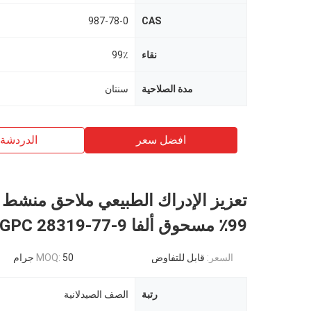
987-78-0
CAS
نقاء
99٪
مدة الصلاحية
سنتان
افضل سعر
الدردشة 
تعزيز الإدراك الطبيعي ملاحق منشط 
99٪ مسحوق ألفا GPC 28319-77-9
السعر:
قابل للتفاوض
50 جرام
MOQ:
رتبة
الصف الصيدلانية