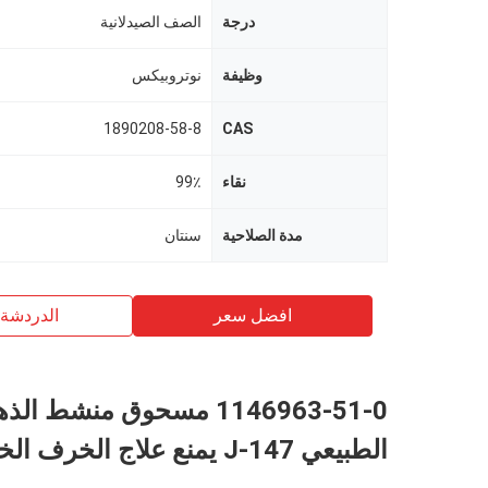
درجة
الصف الصيدلانية
وظيفة
نوتروبيكس
1890208-58-8
CAS
نقاء
99٪
مدة الصلاحية
سنتان
افضل سعر
الدردشة 
1146963-51-0 مسحوق منشط ال
الطبيعي J-147 يمنع علاج الخرف الخرف