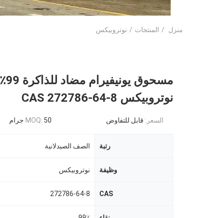
منزل
/
المنتجات
/
نوتروبيكس
مسحوق يونيفيرام مضاد للذاكرة 9
نوتروبيكس CAS 272786-64-8
السعر:
قابل للتفاوض
50 جرام
MOQ:
رتبة
الصف الصيدلانية
وظيفة
نوتروبيكس
272786-64-8
CAS
نقاء
99٪