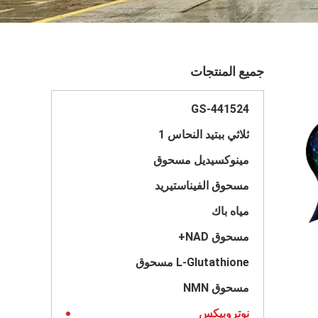
جميع المنتجات
GS-441524
ثلاثي ببتيد النحاس 1
مينوكسيديل مسحوق
مسحوق الفيناستيريد
مياه باك
مسحوق NAD+
L-Glutathione مسحوق
مسحوق NMN
نوتروبيكس