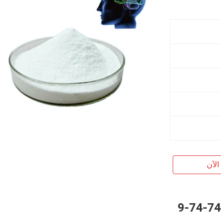
الآن
مسحوق بيراسيتام الأبيض السائبة 7491-74-9