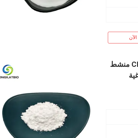
الآن
99٪ مسحوق سيتيكولين السائبة CDPC منشط
دماغية