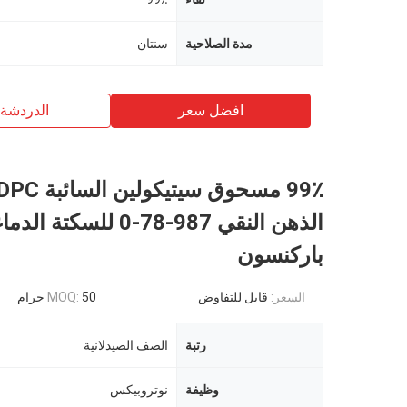
مدة الصلاحية
سنتان
افضل سعر
الدردشة 
الذهن النقي 987-78-0 للسكتة ال
باركنسون
السعر:
قابل للتفاوض
50 جرام
MOQ:
رتبة
الصف الصيدلانية
وظيفة
نوتروبيكس