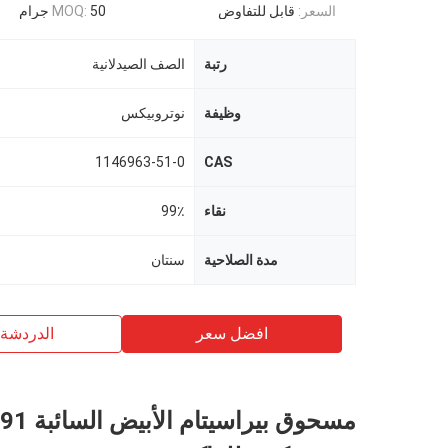
السعر:
قابل للتفاوض
50 جرام
MOQ:
رتبة
الصف الصيدلانية
وظيفة
نوتروبيكس
1146963-51-0
CAS
نقاء
99٪
مدة الصلاحية
سنتان
افضل سعر
الدردشة 