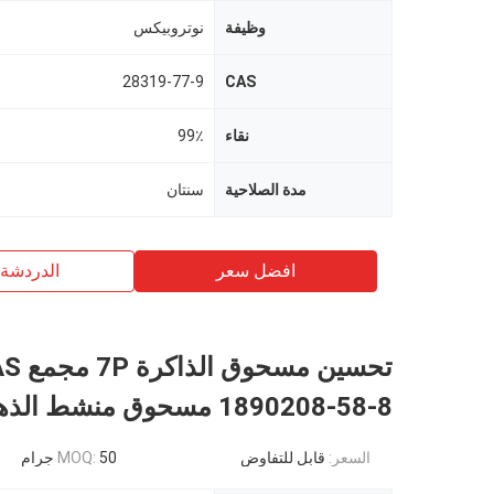
وظيفة
نوتروبيكس
28319-77-9
CAS
نقاء
99٪
مدة الصلاحية
سنتان
افضل سعر
الدردشة 
تحسين مسحوق ا
1890208-58-8 مسحوق منشط الذهن
السعر:
قابل للتفاوض
50 جرام
MOQ: