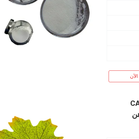
الآن
لذاكرة 7P مجمع CAS