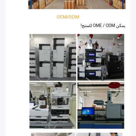
OEM/ODM
يمكن OME / ODM للمنتج!