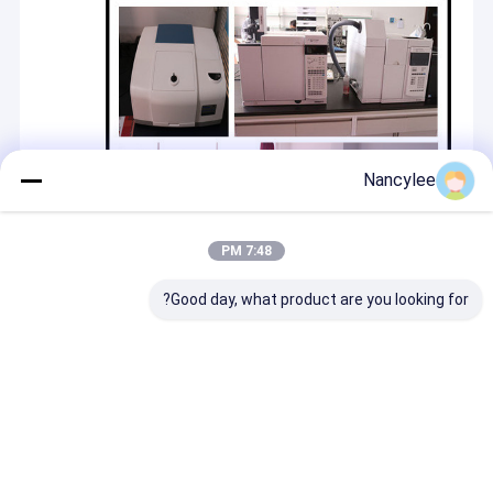
منتجاتنا الرئيسية هي المضافات الغذائية، والمستخلصات النباتية، والمواد
جولة في المعمل
الخام لمستحضرات التجميل، والمضافات العلفية، والمستخلصات
الحيوانية، والأحماض الأمينية والفيتامينات. معظم منتجاتنا مشتقة من
مراقبة الجودة
النباتات الطبيعية. خدمات التسويق متاحة في العديد من البلدان حول
العالم. لقد أنشأنا علاقة تعاونية جيدة ومستقرة مع أكثر من مائة شركة
اتصل بنا
تصنيع أدوية وأغذية ومنتجات صحية وكيماويات يومية وتجار المواد الخام
الصيدلانية.
اطلب اقتباس
Nancylee
7:48 PM
GS-441524
Good day, what product are you looking for?
ثلاثي ببتيد النحاس 1
مينوكسيديل مسحوق
مسحوق الفيناستيريد
مياه باك