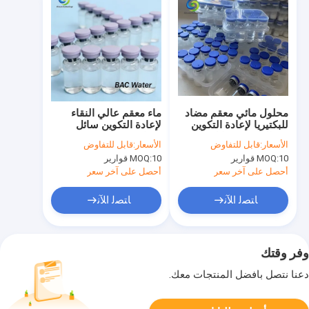
محلول مائي معقم مضاد
ماء معقم عالي النقاء
للبكتيريا لإعادة التكوين
لإعادة التكوين سائل
في المختبر، سائل نقي
شفاف مستقر تحضير
الأسعار:
قابل للتفاوض
الأسعار:
قابل للتفاوض
عالي النقاء، عبوات
مختبري متعدد القوارير
10 قوارير
MOQ:
10 قوارير
MOQ:
متعددة القوارير، إمداد
مستقر، للاستخدام
أحصل على آخر سعر
أحصل على آخر سعر
ﺎﺘﺼﻟ ﺍﻶﻧ
ﺎﺘﺼﻟ ﺍﻶﻧ
وفر وقتك
دعنا نتصل بأفضل المنتجات معك.