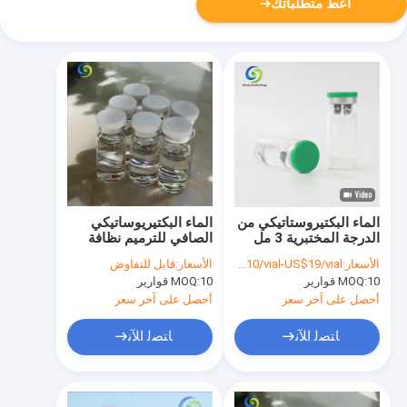
أعط متطلباتك
الماء البكتيروستاتيكي من
الماء البكتيريوساتيكي
الدرجة المختبرية 3 مل
الصافي للترميم نظافة
10 مل محلول عقم متعدد
عالية سائل مستقر عدة
الأسعار:
US$10/vial-US$19/vial
الأسعار:
قابل للتفاوض
الاستخدامات لإعادة
أقراص
10 قوارير
MOQ:
10 قوارير
MOQ:
التهيئة
أحصل على آخر سعر
أحصل على آخر سعر
ﺎﺘﺼﻟ ﺍﻶﻧ
ﺎﺘﺼﻟ ﺍﻶﻧ