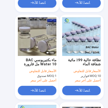
ﺎﺘﺼﻟ ﺍﻶﻧ
ﺎﺘﺼﻟ ﺍﻶﻧ
نظافة عالية 99٪ مائية
ماء بكتيريوسي BAC
شفافة الماء
Water 10 مل قارورة
البكتيريستاتيكي في
متعددة الجرعات مع 0.9%
الأسعار:
قابل للتفاوض
الأسعار:
قابل للتفاوض
أقراص متعددة الأحجام
كحول بنزيلي لإعادة تكوين
10 قوارير
MOQ:
1 صندوق
MOQ:
لإعادة تكوين المختبر
الببتيد
أحصل على آخر سعر
أحصل على آخر سعر
ﺎﺘﺼﻟ ﺍﻶﻧ
ﺎﺘﺼﻟ ﺍﻶﻧ