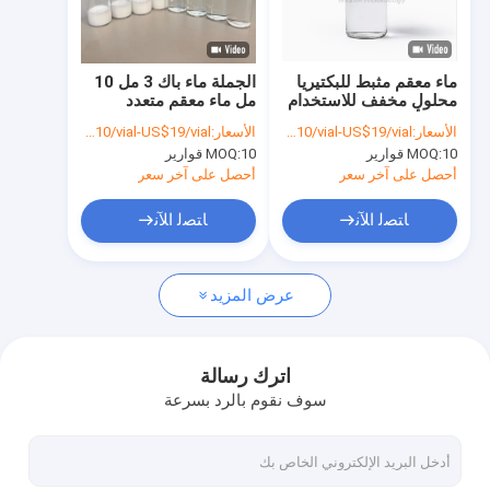
جولة في المعمل
مراقبة الجودة
ماء معقم مثبط للبكتيريا
الجملة ماء باك 3 مل 10
محلول مخفف للاستخدام
مل ماء معقم متعدد
اتصل بنا
في الأبحاث العلمية
الجرعات مخفف
الأسعار:
US$10/vial-US$19/vial
الأسعار:
US$10/vial-US$19/vial
للتطبيقات المختبرية
10 قوارير
MOQ:
10 قوارير
MOQ:
اطلب اقتباس
أحصل على آخر سعر
أحصل على آخر سعر
ﺎﺘﺼﻟ ﺍﻶﻧ
ﺎﺘﺼﻟ ﺍﻶﻧ
GS-441524
عرض المزيد
ثلاثي ببتيد النحاس 1
مينوكسيديل مسحوق
اترك رسالة
سوف نقوم بالرد بسرعة
مسحوق الفيناستيريد
مياه باك