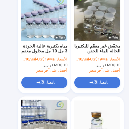
مخفّض غير معقّم للبكتيريا
مياه بكتيرية عالية الجودة
الحالة للماء للحقن
3 مل 10 مل محلول معقم
للاستخدام في المختبرات
للبحث وإعادة الاستخدام
الأسعار:
US$10/vial-US$19/vial
الأسعار:
US$10/vial-US$19/vial
البحثية
10 قوارير
MOQ:
10 قوارير
MOQ:
أحصل على آخر سعر
أحصل على آخر سعر
ﺎﺘﺼﻟ ﺍﻶﻧ
ﺎﺘﺼﻟ ﺍﻶﻧ
مسكن
منتجات
معلومات عنا