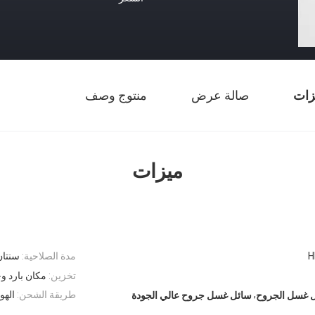
زات
صالة عرض
منتوج وصف
ميزات
H
مدة الصلاحية:
سنتان
تخزين:
مكان بارد و
,
طريقة الشحن:
الهواء (Ex ، TNT ، EMS
 غسل الجروح
سائل غسل جروح عالي الجودة