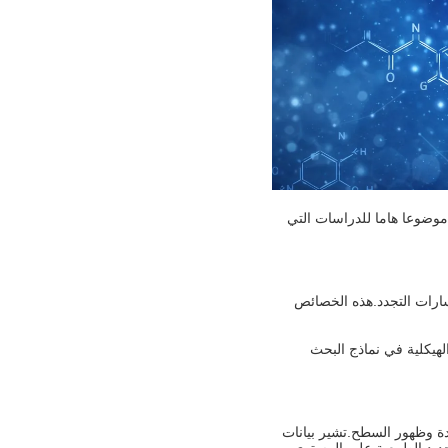
صبحت موضوعا هاما للدراسات التي
متوازنة ومسارات التجدد.هذه الخصائص
رج الخلية، يساهم GHK-Cu في تحسين النزاهة الهيكلية في نماذج البحث
مرونة الجلد وشدة وظهور السطح.تشير بيانات