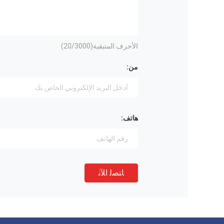
الأحرف المتبقية(
/3000)
20
من:
هاتف:
ﺎﺘﺼﻟ ﺍﻶﻧ