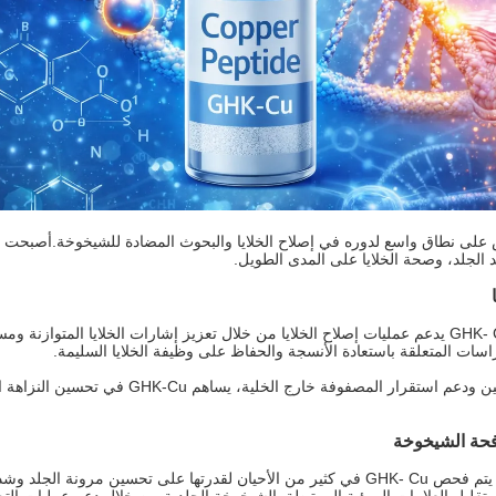
 النحاسي GHK-Cu يدرس على نطاق واسع لدوره في إصلاح الخلايا والبحوث المضادة للشيخوخة.أ
 الجلد، وصحة الخلايا على المدى الطويل.
تشير الأبحاث الحالية إلى أن GHK- Cu يدعم عمليات إصلاح الخلايا من خلال تعزيز إشارات الخلايا ال
سات المتعلقة باستعادة الأنسجة والحفاظ على وظيفة الخلايا السليمة.
من خلال تشجيع تركيب الكولاجين ودعم استقرار المصفوفة خا
فحة الشيخوخة
في أبحاث مكافحة الشيخوخة ، يتم فحص GHK- Cu في كثير من الأحيان لقدرتها على تحسين 