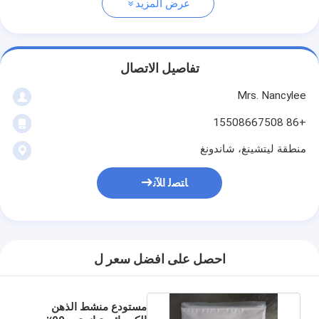
عرض المزيد
تفاصيل الاتصال
Mrs. Nancylee
+86 15508667508
منطقة ليتشينغ، شاندونغ
ﺎﺘﺼﻟ ﺍﻶﻧ
احصل على افضل سعر ل
مستودع منشط الذهن