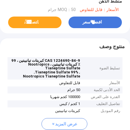
منشط الذهن
الأسعار：قابل للتفاوض
MOQ：50 جرام
افضل سعر
ﺎﺘﺼﻟ ﺍﻶﻧ
منتوج وصف
CAS 1224690-84-9 كبريتات تيانيبتين ، 99
٪ كبريتات تيانيبتين ، Nootropics
تسليط الضوء
Tianeptine Sulfate
,
,
99% Tianeptine Sulfate
Nootropics Tianeptine Sulfate
الأسعار
قابل للتفاوض
الحد الأدنى لكمية
50 جرام
القدرة على العرض
100000 كجم شهريا
تفاصيل التغليف
1 كجم / كيس
رقم الموديل
كبريتات تيانيبتين
عرض المزيد