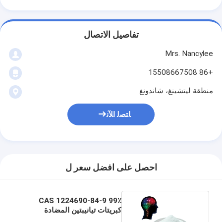
تفاصيل الاتصال
Mrs. Nancylee
+86 15508667508
منطقة ليتشينغ، شاندونغ
ﺎﺘﺼﻟ ﺍﻶﻧ
احصل على افضل سعر ل
99٪ CAS 1224690-84-9
كبريتات تيانيبتين المضادة
للاكتئاب منشط الذهن