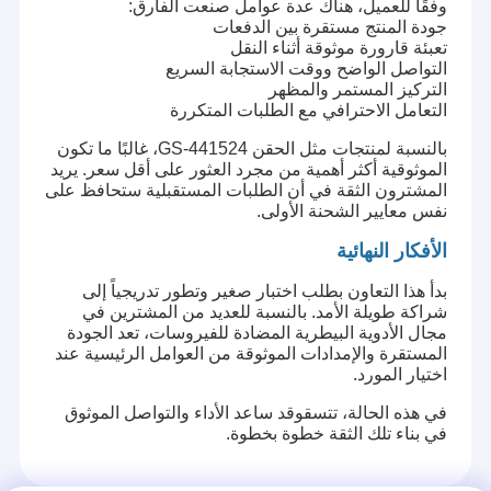
وفقًا للعميل، هناك عدة عوامل صنعت الفارق:
جودة المنتج مستقرة بين الدفعات
تعبئة قارورة موثوقة أثناء النقل
التواصل الواضح ووقت الاستجابة السريع
التركيز المستمر والمظهر
التعامل الاحترافي مع الطلبات المتكررة
بالنسبة لمنتجات مثل الحقن GS-441524، غالبًا ما تكون
الموثوقية أكثر أهمية من مجرد العثور على أقل سعر. يريد
المشترون الثقة في أن الطلبات المستقبلية ستحافظ على
نفس معايير الشحنة الأولى.
الأفكار النهائية
بدأ هذا التعاون بطلب اختبار صغير وتطور تدريجياً إلى
شراكة طويلة الأمد. بالنسبة للعديد من المشترين في
مجال الأدوية البيطرية المضادة للفيروسات، تعد الجودة
المستقرة والإمدادات الموثوقة من العوامل الرئيسية عند
اختيار المورد.
في هذه الحالة، تتسق
وقد ساعد الأداء والتواصل الموثوق
في بناء تلك الثقة خطوة بخطوة.