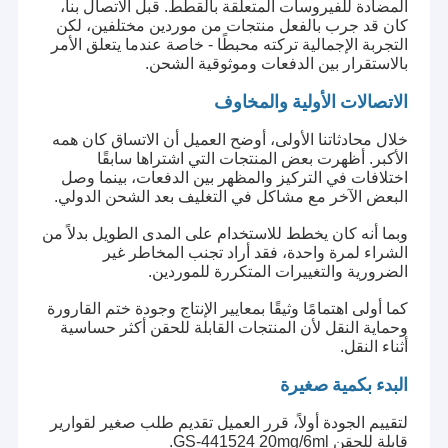
المضادة للفيروسات المتعلقة بالقطط. قبل الاتصال بنا،
كان قد جرب بالفعل منتجات من موردين مختلفين، لكن
التجربة الإجمالية تركته محبطًا - خاصة عندما يتعلق الأمر
بالاستقرار بين الدفعات وموثوقية الشحن.
الاتصالات الأولية والمخاوف
خلال محادثاتنا الأولى، أوضح العميل أن الاتساق كان همه
الأكبر. أظهرت بعض المنتجات التي اشتراها سابقًا
اختلافات في التركيز والمظهر بين الدفعات، بينما وصل
البعض الآخر مع مشاكل في التغليف بعد الشحن الدولي.
وبما أنه كان يخطط للاستخدام على المدى الطويل بدلاً من
الشراء لمرة واحدة، فقد أراد تجنب المخاطر غير
الضرورية والتغييرات المتكررة للموردين.
كما أولى اهتمامًا وثيقًا بمعايير الإنتاج وجودة ختم القارورة
وحماية النقل لأن المنتجات القابلة للحقن أكثر حساسية
أثناء النقل.
البدء بكمية صغيرة
لتقييم الجودة أولاً، قرر العميل تقديم طلب صغير لقوارير
قابلة للحقن GS-441524 20mg/6ml.