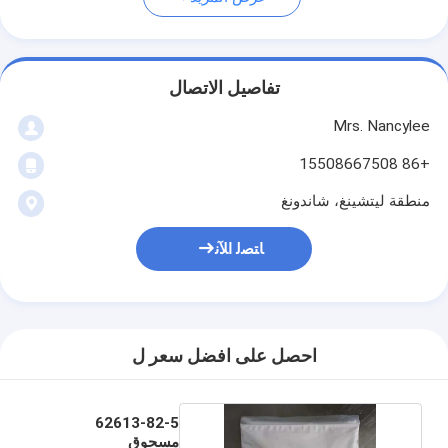
تفاصيل الاتصال
Mrs. Nancylee
+86 15508667508
منطقة ليتشينغ، شاندونغ
ﺎﺘﺼﻟ ﺍﻶﻧ
احصل على افضل سعر ل
62613-82-5
مسحوق