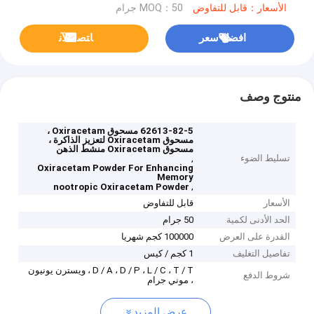
الأسعار：قابل للتفاوض
MOQ：50 جرام
افضل سعر
ﺎﺘﺼﻟ ﺍﻶﻧ
منتوج وصف
62613-82-5 مسحوق Oxiracetam ،
مسحوق Oxiracetam لتعزيز الذاكرة ،
مسحوق Oxiracetam منشط الذهن
تسليط الضوء
,
Oxiracetam Powder For Enhancing
Memory
,
nootropic Oxiracetam Powder
الأسعار
قابل للتفاوض
الحد الأدنى لكمية
50 جرام
القدرة على العرض
100000 كجم شهريا
تفاصيل التغليف
1 كجم / كيس
D / A ، D / P ، L / C ، T / T ، ويسترن يونيون
شروط الدفع
، موني جرام
عرض المزيد