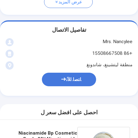
عرض المزيد
تفاصيل الاتصال
Mrs. Nancylee
+86 15508667508
منطقة ليتشينغ، شاندونغ
ﺎﺘﺼﻟ ﺍﻶﻧ
احصل على افضل سعر ل
Niacinamide Bp Cosmetic