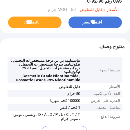
CAS رقم 98-92-0
الأسعار：قابل للتفاوض
MOQ：50 جرام
افضل سعر
ﺎﺘﺼﻟ ﺍﻶﻧ
منتوج وصف
نياسيناميد بي بي درجة مستحضرات التجميل ،
نيكوتيناميد بدرجة مستحضرات التجميل ،
درجة مستحضرات التجميل بنسبة 99٪
تسليط الضوء
نيكوتيناميد
,
,
Cosmetic Grade Nicotinamide
Cosmetic Grade 99% Nicotinamide
الأسعار
قابل للتفاوض
الحد الأدنى لكمية
50 جرام
القدرة على العرض
100000 كجم شهريا
تفاصيل التغليف
1 كجم / كيس
D / A ، D / P ، L / C ، T / T ، ويسترن يونيون
شروط الدفع
، موني جرام