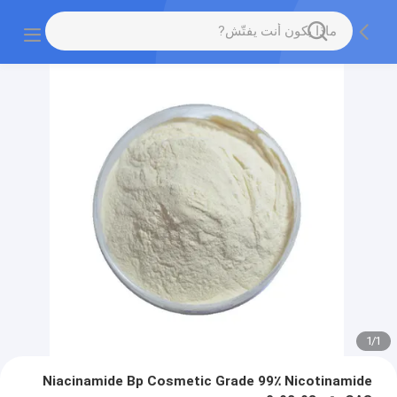
1
/
1
Niacinamide Bp Cosmetic Grade 99٪ Nicotinamide