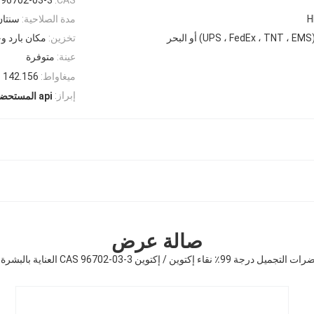
H
مدة الصلاحية:
سنتان
بحر
تخزين:
مكان بارد و
عينة:
متوفرة
ميغاواط:
142.156
إبراز:
api المستحضرات الصيدلانية
صالة عرض
 إكتوين / إكتوين CAS 96702-03-3 العناية بالبشرة بشرة ناعمة