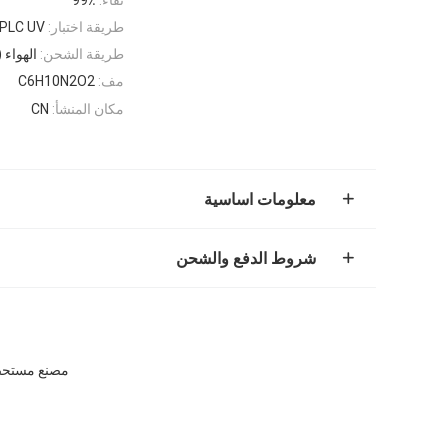
طريقة اختبار:
PLC UV
طريقة الشحن:
الهواء (UPS ، FedEx ، TNT ، EMS) أو ال
مف:
C6H10N2O2
مكان المنشأ:
CN
معلومات اساسية
شروط الدفع والشحن
مصنع مستحضرات التجميل درجة 99٪ نقاء