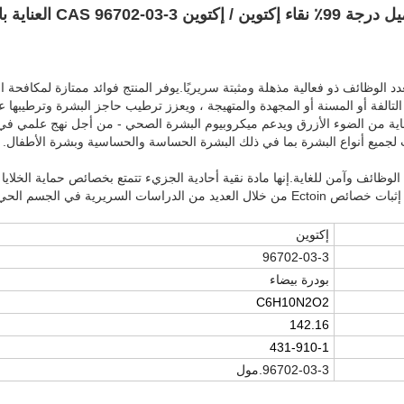
العناية بالبشرة بشرة ناعمة
متعدد الوظائف ذو فعالية مذهلة ومثبتة سريريًا.يوفر المنتج فوائد ممتازة لمكافحة 
شرة التالفة أو المسنة أو المجهدة والمتهيجة ، ويعزز ترطيب حاجز البشرة وترطيبها 
ية من الضوء الأزرق ويدعم ميكروبيوم البشرة الصحي - من أجل نهج علمي في 
لجميع أنواع البشرة بما في ذلك البشرة الحساسة والحساسية وبشرة الأطفال.
دد الوظائف وآمن للغاية.إنها مادة نقية أحادية الجزيء تتمتع بخصائص حماية الخلايا 
لدراسات السريرية في الجسم الحي.
إكتوين
96702-03-3
بودرة بيضاء
C6H10N2O2
142.16
431-910-1
96702-03-3.مول