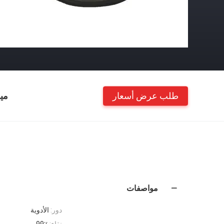
طلب عرض أسعار
مي
مواصفات
دور:
الأدوية
نقاء:
99٪