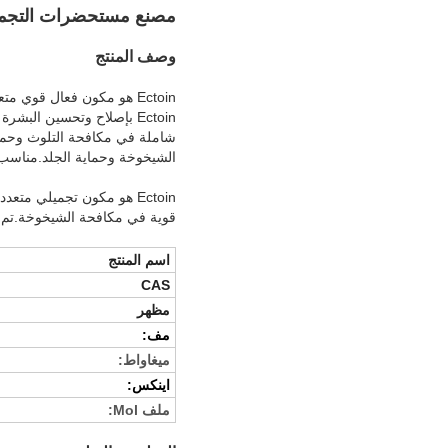
مصنع مستحضرات التجميل درجة 99٪ نقاء إكتوين / إكتوين CAS 96702-03-3 
وصف المنتج
Ectoin هو مكون فعال قوي 
Ectoin بإصلاح وتحسين الب
شاملة في مكافحة التلوث وحما
الشيخوخة وحماية الجلد.مناسب 
Ectoin هو مكون تجميلي متع
قوية في مكافحة الشيخوخة.تم إثبات خصائص Ectoin من خلال العديد من ا
اسم المنتج
CAS
مظهر
مف:
ميغاواط:
اينكس:
ملف Mol: