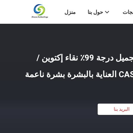
تجات
حول بنا
منزل
مصنع مستحضرات التجميل درجة 99٪ نقاء إكتوين /
البريد بنا