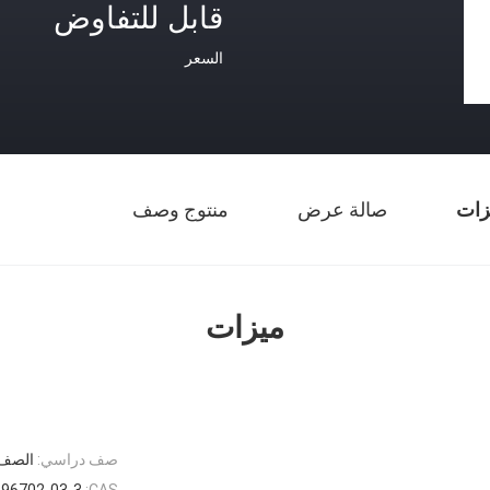
قابل للتفاوض
السعر
زات
صالة عرض
منتوج وصف
ميزات
صف دراسي:
الصف 
96702-03-3
CAS: