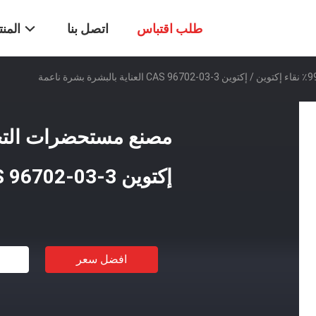
طلب اقتباس
اتصل بنا
المن
إكتوين CAS 96702-03-3 العناية بالبشرة بشرة ناعمة
افضل سعر