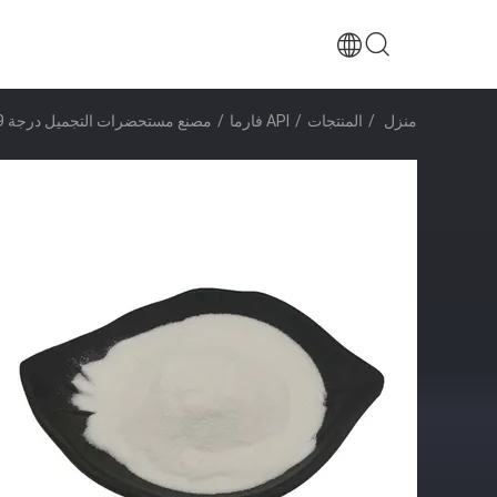
منزل
/
المنتجات
/
API فارما
/
مصنع مستحضرات التجميل درجة 99٪ نقاء إكتوين / إكتوين CAS 96702-03-3 العناية بالبشرة بشرة ناعمة