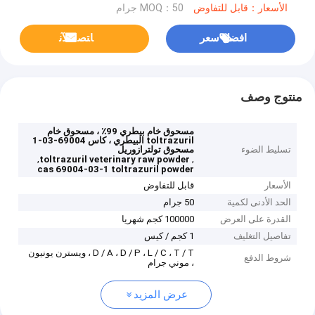
الأسعار：قابل للتفاوض
MOQ：50 جرام
افضل سعر
ﺎﺘﺼﻟ ﺍﻶﻧ
منتوج وصف
مسحوق خام بيطري 99٪ ، مسحوق خام
toltrazuril البيطري ، كاس 69004-03-1
تسليط الضوء
مسحوق تولترازوريل
,
,
toltrazuril veterinary raw powder
cas 69004-03-1 toltrazuril powder
الأسعار
قابل للتفاوض
الحد الأدنى لكمية
50 جرام
القدرة على العرض
100000 كجم شهريا
تفاصيل التغليف
1 كجم / كيس
D / A ، D / P ، L / C ، T / T ، ويسترن يونيون
شروط الدفع
، موني جرام
عرض المزيد