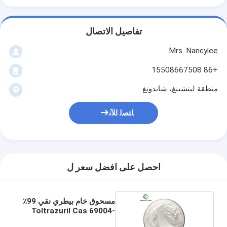
تفاصيل الاتصال
Mrs. Nancylee
+86 15508667508
منطقة ليتشينغ، شاندونغ
ﺎﺘﺼﻟ ﺍﻶﻧ
احصل على افضل سعر ل
مسحوق خام بيطري نقي 99٪
Toltrazuril Cas 69004-
03-1