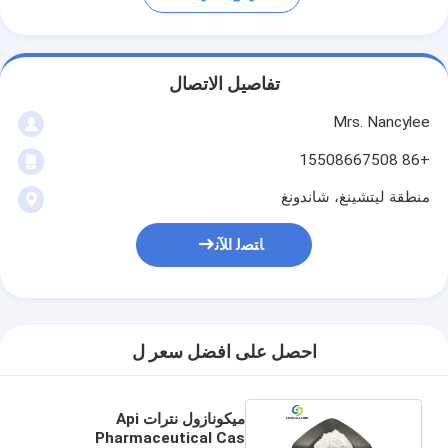
تفاصيل الاتصال
Mrs. Nancylee
+86 15508667508
منطقة ليتشينغ، شاندونغ
ﺎﺘﺼﻟ ﺍﻶﻧ
احصل على افضل سعر ل
ميكونازول نترات Api
Pharmaceutical Cas