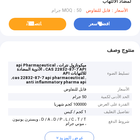
لمضاد الالتهاب
الأسعار：قابل للتفاوض
MOQ：50 جرام
افضل سعر
ﺎﺘﺼﻟ ﺍﻶﻧ
منتوج وصف
ميكونازول نترات api Pharmaceutical ،
CAS 22832-87-7 API ، الأدوية المضادة
تسليط الضوء
للالتهابات API
,
,
cas 22832-87-7 api pharmaceutical
anti inflammatory pharma api
الأسعار
قابل للتفاوض
الحد الأدنى لكمية
50 جرام
القدرة على العرض
100000 كجم شهريا
تفاصيل التغليف
1 كجم / كيس
D / A ، D / P ، L / C ، T / T ، ويسترن يونيون
شروط الدفع
، موني جرام
عرض المزيد