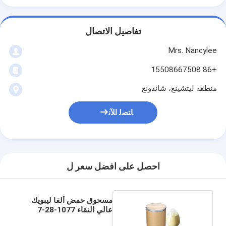
تفاصيل الاتصال
Mrs. Nancylee
+86 15508667508
منطقة ليتشينغ، شاندونغ
ﺎﺘﺼﻟ ﺍﻶﻧ
احصل على افضل سعر ل
مسحوق حمض ألفا ليبويك
عالي النقاء 1077-28-7
مسحوق