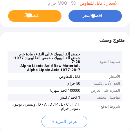
الأسعار：قابل للتفاوض
MOQ：50 جرام
افضل سعر
ﺎﺘﺼﻟ ﺍﻶﻧ
منتوج وصف
حمض ألفا ليبويك عالي النقاء ، مادة خام
حمض ألفا ليبويك ، حمض ألفا ليبويك 1077-
تسليط الضوء
28-7
,
,
Alpha Lipoic Acid Raw Material
Alpha Lipoic Acid 1077-28-7
الأسعار
قابل للتفاوض
الحد الأدنى لكمية
50 جرام
القدرة على العرض
100000 كجم شهريا
تفاصيل التغليف
1 كجم / كيس
D / A ، D / P ، L / C ، T / T ، ويسترن يونيون
شروط الدفع
، موني جرام
عرض المزيد