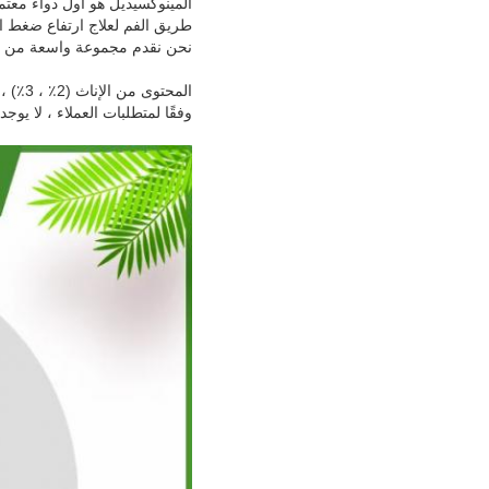
المينوكسيديل هو أول دواء معت
طريق الفم لعلاج ارتفاع ضغط ا
نحن نقدم مجموعة واسعة من حل
المحتوى من الإناث (2٪ ، 3٪) ، للجنسين (5٪) ، والرجال (15٪) ؛
وفقًا لمتطلبات العملاء ، لا يو