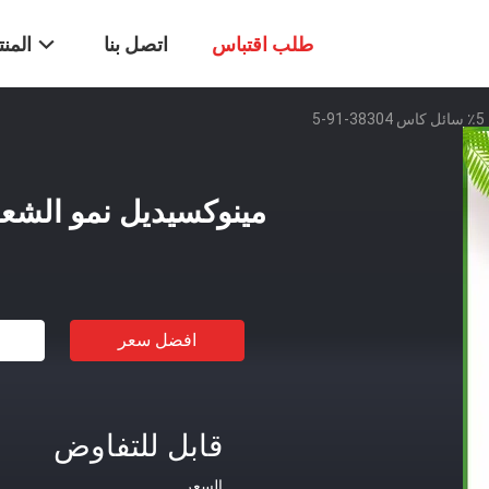
طلب اقتباس
اتصل بنا
المن
5
مينوكسيديل نمو الشعر 5٪ سائل كاس 38304-1
افضل سعر
قابل للتفاوض
السعر