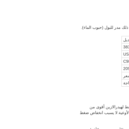
ذلك مدر للبول (حبوب الماء).
يل
38
US
C9
20
شعر
اجة
ط لهيدرالازين أقوى من
موسع الأوعية.لا يسبب انخفاض ضغط