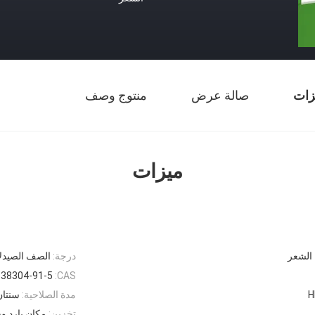
زات
صالة عرض
منتوج وصف
ميزات
الشعر
درجة:
الصف الصيدلا
38304-91-5
CAS:
H
مدة الصلاحية:
سنتان
تخزين:
مكان بارد و