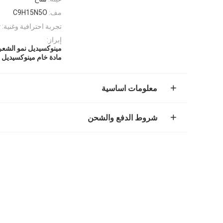
مف:
C9H15N5O
تجربة احترافية وغنية:
ت
إبراز:
مينوكسيديل نمو الشعر 5
مادة خام مينوكسيديل
معلومات اساسية
شروط الدفع والشحن