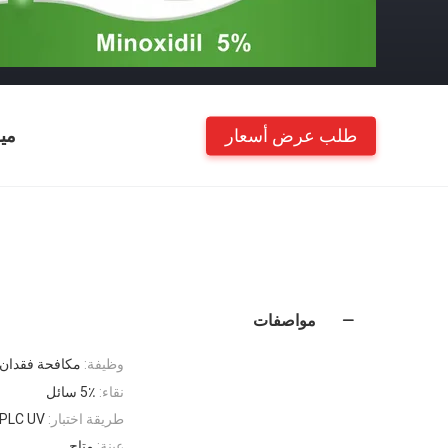
طلب عرض أسعار
مي
مواصفات
وظيفة:
مكافحة فقدان 
نقاء:
5٪ سائل
طريقة اختبار:
PLC UV
عينة:
متاح