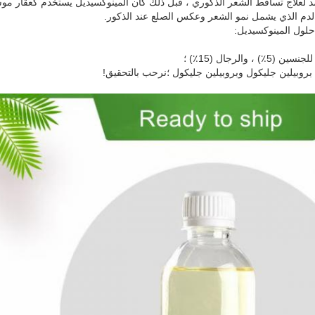
مد لعلاج تساقط الشعر الذكوري ، قبل ذلك كان المينوكسيديل يستخدم كعقار 
لدم الذي يشمل نمو الشعر وعكس الصلع عند الذكور.
ول المينوكسيديل:
جد بروبيلين جليكول وبروبيلين جليكول ؛نرحب بالتحقيق!