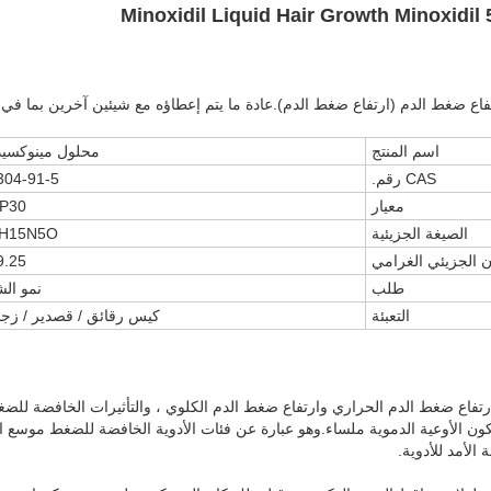
فاع ضغط الدم (ارتفاع ضغط الدم).عادة ما يتم إعطاؤه مع شيئين آخرين بما في 
اسم المنتج
محلول مينوكسيد
CAS رقم.
304-91-5
معيار
P30
الصيغة الجزيئية
H15N5O
ن الجزيئي الغرامي
9.25
طلب
نمو ال
التعبئة
كيس رقائق / قصدير / زج
رتفاع ضغط الدم الحراري وارتفاع ضغط الدم الكلوي ، والتأثيرات الخافضة للضغ
قناة K + ، بحيث تكون الأوعية الدموية ملساء.وهو عبارة عن فئات الأدوية الخافضة للضغط 
 الأمد للأدوية.