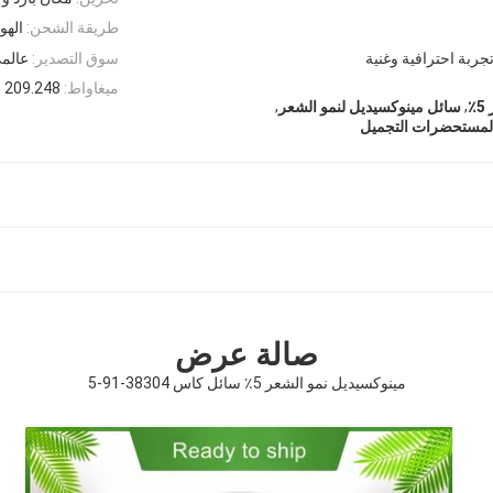
طريقة الشحن:
الهواء (Ex ، TNT ، EMS
جربة احترافية وغنية
سوق التصدير:
عالم
ميغاواط:
209.248
,
,
٪
سائل مينوكسيديل لنمو الشعر
 لمستحضرات التجميل
صالة عرض
مينوكسيديل نمو الشعر 5٪ سائل كاس 38304-91-5