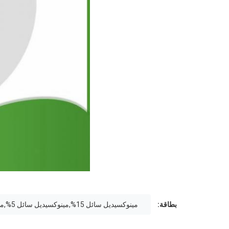
بطاقة:
مينوكسيديل سائل 15%,مينوكسيديل سائل 5%,مكافحة تساقط الشعر المينوكسيديل