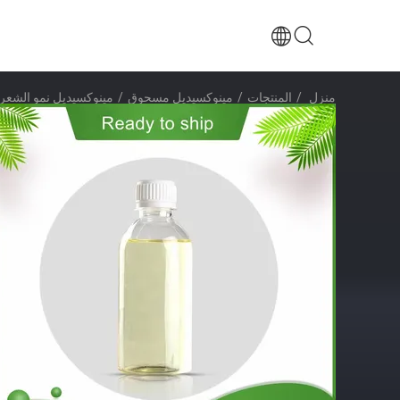
منزل
/
المنتجات
/
مينوكسيديل مسحوق
/
مينوكسيديل نمو الشعر 5٪ سائل كاس 38304-91-