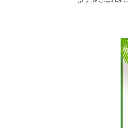
موسع للأوعية يوصف كأقراص عن