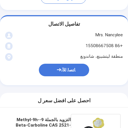
تفاصيل الاتصال
Mrs. Nancylee
+86 15508667508
منطقة ليتشينغ، شاندونغ
ﺎﺘﺼﻟ ﺍﻶﻧ
احصل على افضل سعر ل
التزويد بالجملة 9-Methyl-9h-
Beta-Carboline CAS 2521-