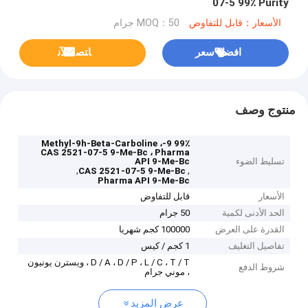
07-5 99٪ Purity
الأسعار：قابل للتفاوض
MOQ：50 جرام
افضل سعر
ﺎﺘﺼﻟ ﺍﻶﻧ
منتوج وصف
99٪ 9-Methyl-9h-Beta-Carboline ،
CAS 2521-07-5 9-Me-Bc ، Pharma
تسليط الضوء
API 9-Me-Bc
,
,
CAS 2521-07-5 9-Me-Bc
Pharma API 9-Me-Bc
الأسعار
قابل للتفاوض
الحد الأدنى لكمية
50 جرام
القدرة على العرض
100000 كجم شهريا
تفاصيل التغليف
1 كجم / كيس
D / A ، D / P ، L / C ، T / T ، ويسترن يونيون
شروط الدفع
، موني جرام
عرض المزيد