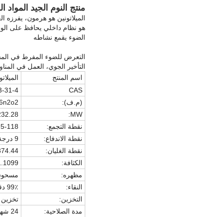
منتج النوم الجيد المواد الخام العضوية -4
الميلاتونين هو هرمون، يفرزه ا
الضوء يقمع نشاطه
التعرض للضوء المفرط في المساء
التأخير الجوي، العمل في المناو
اسم المنتج
الميلاتو
3-31-4
CAS
(م.ف):
6n2o2
232.28
MW:
نقطة التجمع:
116.5-118 درجة مئ
نقطة الاندفاع:
9 درجة مئوية
نقطة الغليان:
374.44 درجة مئوية (تقديرات تقري
الكثافة:
1.1099 (تقديرات تقريب
مظهره:
مسحوق
النقاء:
99٪ دقيقة
التخزين:
تخزين 
مدة الصلاحية:
24 شهراً