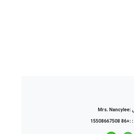
:
Mrs. Nancylee
 :
+86 15508667508