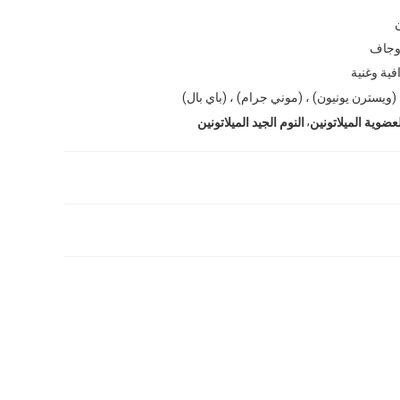
 وجاف
فية وغنية
(ويسترن يونيون) ، (موني جرام) ، (باي بال)
,
لعضوية الميلاتونين
النوم الجيد الميلاتونين