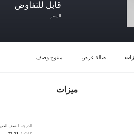
قابل للتفاوض
السعر
زات
صالة عرض
منتوج وصف
ميزات
الدرجة:
الصف الصيدل
73-31-4
CAS: