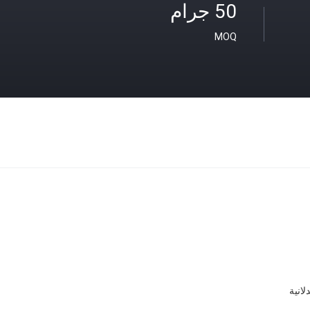
50 جرام
MOQ
انية