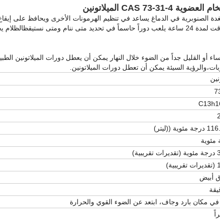
CAS 73-31 الميلاتونين
لغدة الصنوبرية في الدماغ يساعد في تنظيم الهرمونات الأخرى ويحافظ على إيقاع 
هو نظام داخلي يحافظ على الوقت لمدة 24 ساعة يلعب دوراً حاسماً في تحديد متى ننام ومتى نستيقظال
 أو القليل جداً من الضوء خلال النهار يمكن أن يعطل دورات الميلاتونين الطب
بات،والرؤية السيئة يمكن أن تعطل دورات الميلاتونين.
نين
7
C13h1
وية ((ليتر)
بية)
ية)
 أبيض
في مكان بارد وجاف، ابتعد عن الضوء القوي والحرارة