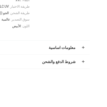
طريقة الاختبار:
LC UV
طريقة الشحن:
الجو ((UPS، FedEx، TNT، EMS) أو البحر
سوق التصدير:
عالمية
اللون:
الأبيض
معلومات اساسية
شروط الدفع والشحن