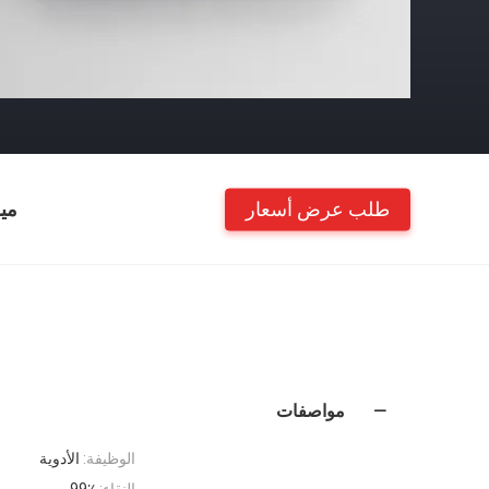
طلب عرض أسعار
مي
مواصفات
الوظيفة:
الأدوية
النقاء:
99٪