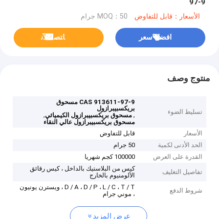
97-9
الأسعار：قابل للتفاوض
MOQ：50 جرام
افضل سعر
ﺎﺘﺼﻟ ﺍﻶﻧ
منتوج وصف
CAS 913611-97-9 مسحوق
بريكسبيبرازول
تسليط الضوء
,
,
مسحوق بريكسبيبرازول الكيميائي
مسحوق بريكسبيبرازول عالي النقاء
الأسعار
قابل للتفاوض
الحد الأدنى لكمية
50 جرام
القدرة على العرض
100000 كجم شهريا
كيس من البلاستيك بالداخل ، كيس رقائق
تفاصيل التغليف
الألومنيوم بالخارج
D / A ، D / P ، L / C ، T / T ، ويسترن يونيون
شروط الدفع
، موني جرام
عرض المزيد