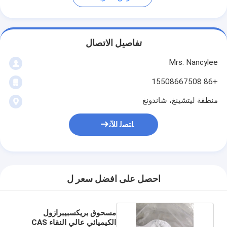
تفاصيل الاتصال
Mrs. Nancylee
+86 15508667508
منطقة ليتشينغ، شاندونغ
ﺎﺘﺼﻟ ﺍﻶﻧ
احصل على افضل سعر ل
مسحوق بريكسبيبرازول
الكيميائي عالي النقاء CAS