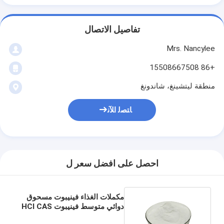
تفاصيل الاتصال
Mrs. Nancylee
+86 15508667508
منطقة ليتشينغ، شاندونغ
ﺎﺘﺼﻟ ﺍﻶﻧ
احصل على افضل سعر ل
مكملات الغذاء فينيبوت مسحوق
دوائي متوسط فينيبوت HCl CAS
3060-41-1