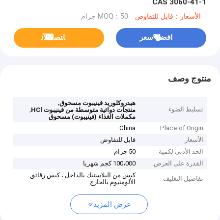
CAS 3060-41-1
الأسعار：قابل للتفاوض
MOQ：50 جرام
افضل سعر
ﺎﺘﺼﻟ ﺍﻶﻧ
منتوج وصف
,
هيدروكلوريد فينيبوت مسحوق
تسليط الضوء
,
منتجات دوائية متوسطة من فينيبوت HCl
مكملات الغذاء (فينيبوت) مسحوق
China
Place of Origin
الأسعار
قابل للتفاوض
الحد الأدنى لكمية
50 جرام
القدرة على العرض
100،000 كجم شهريا
كيس من البلاستيك بالداخل ، كيس رقائق
تفاصيل التغليف
الألومنيوم بالخارج
عرض المزيد