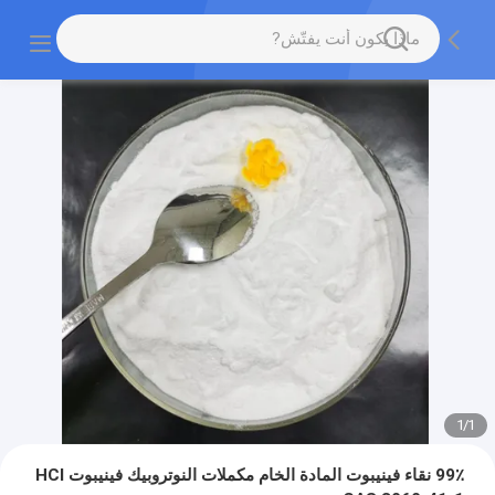
1
/
1
99٪ نقاء فينيبوت المادة الخام مكملات النوتروبيك فينيبوت HCl