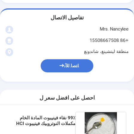
تفاصيل الاتصال
Mrs. Nancylee
+86 15508667508
منطقة ليتشينغ، شاندونغ
ﺎﺘﺼﻟ ﺍﻶﻧ
احصل على افضل سعر ل
99٪ نقاء فينيبوت المادة الخام
مكملات النوتروبيك فينيبوت HCl
CAS 3060-41-1