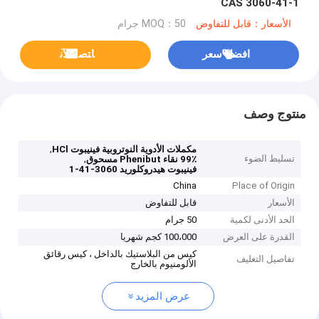
CAS 3060-41-1
الأسعار：قابل للتفاوض
MOQ：50 جرام
افضل سعر
ﺎﺘﺼﻟ ﺍﻶﻧ
منتوج وصف
,
مكملات الأدوية النوتروبية فينيبوت HCl
تسليط الضوء
,
99٪ نقاء Phenibut مسحوق
فينيبوت هيدروكلوريد 3060-41-1
China
Place of Origin
الأسعار
قابل للتفاوض
الحد الأدنى لكمية
50 جرام
القدرة على العرض
100،000 كجم شهريا
كيس من البلاستيك بالداخل ، كيس رقائق
تفاصيل التغليف
الألومنيوم بالخارج
عرض المزيد