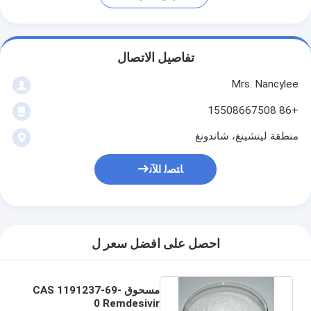
تفاصيل الاتصال
Mrs. Nancylee
+86 15508667508
منطقة ليتشينغ، شاندونغ
ﺎﺘﺼﻟ ﺍﻶﻧ
احصل على افضل سعر ل
مسحوق CAS 1191237-69-
0 Remdesivir