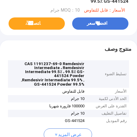
99.5٪ GS-441524
الأسعار：قابل للتفاوض
MOQ：10 جرام
افضل سعر
ﺎﺘﺼﻟ ﺍﻶﻧ
منتوج وصف
CAS 1191237-69-0 Remdesivir
Intermediate ، Remdesivir
Intermediate 99.5٪ ، 99.5٪ GS-
تسليط الضوء
441524 Powder
,
,
Remdesivir Intermediate 99.5%
99.5% GS-441524 Powder
الأسعار
قابل للتفاوض
الحد الأدنى لكمية
10 جرام
القدرة على العرض
100000 قارورة شهريا
تفاصيل التغليف
10 جرام
رقم الموديل
GS-441524
عرض المزيد