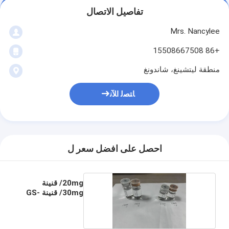
تفاصيل الاتصال
Mrs. Nancylee
+86 15508667508
منطقة ليتشينغ، شاندونغ
ﺎﺘﺼﻟ ﺍﻶﻧ
احصل على افضل سعر ل
20mg/ قنينة
30mg/ قنينة GS-
441524