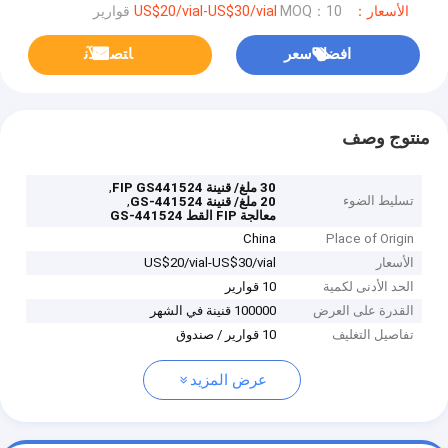
الأسعار：US$20/vial-US$30/vial
MOQ：10 قوارير
افضل سعر
ﺎﺘﺼﻟ ﺍﻶﻧ
منتوج وصف
,
30 ملغ/ قنينة FIP GS441524
تسليط الضوء
,
20 ملغ/ قنينة GS-441524
معالجة FIP القط GS-441524
China
Place of Origin
الأسعار
US$20/vial-US$30/vial
الحد الأدنى لكمية
10 قوارير
القدرة على العرض
100000 قنينة في الشهر
تفاصيل التغليف
10 قوارير / صندوق
عرض المزيد